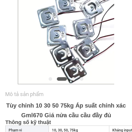
HỆ
CHÚNG
TÔI
YÊU
CẦU
BÁO
GIÁ
SƠ
Mô tả sản phẩm
ĐỒ
Tùy chỉnh 10 30 50 75kg Áp suất chính xác
TRANG
Gml670 Giá nửa cầu cầu đầy đủ
WEB
Thông số kỹ thuật
Phạm vi
10, 30, 50, 75kg
Kháng inpu