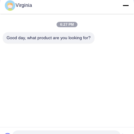
điện tử
Virginia
Bếp có kích thước siêu nhỏ, 3kg - 50kg Đầu ra tương tự
6:27 PM
DC5V - Cảm biến trọng lượng nhỏ 10V với cảm biến điện trở
300g / 500g / 750g
Good day, what product are you looking for?
Danh mục phổ biến
Tất cả
các
Single Point Tải 
Strain Đo Tải Tế Bào
Trọng Di Động
Shear Beam Load 
Tế Bào Tải Song 
Cell
Song
Loại Tế Bào Tải
Tế Bào Tải Loại S
Cân Tải Trọng
Tế Bào Vi Tải