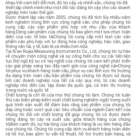
nhau.Với cam kết đổi mới, độ tin cậy, và chính xác, chúng tôi đã
thiết lập chính mình như một đối tác đáng tin cậy cho các doanh
nghiệp trên toàn thế giới.
Được thành lập vào năm 2005, chúng tôi đã tích lũy nhiều năm
kinh nghiệm trong lĩnh vực công nghệ cân, cho phép chúng tôi
cung cấp các sản phẩm phù hợp với nhu cầu của khách
hàng.Dòng sản phẩm của chúng tôi bao gồm một lựa chọn toàn
diện của các tế bào tảiChúng tôi cung cấp một loạt các sản
phẩm cân phù hợp với tự động hóa công nghiệp, hậu cần, giao
thông vận tải, y tế, bán lẻ,và nhiều hơn nữa.
Tại Xi'an Ruijia Measuring Instruments Co., Ltd, chúng tôi tự hào
về chuyên môn công nghệ và sự cống hiến cho sự cải tiến liên
tục.Đội ngũ kỹ sư có tay nghề của chúng tôi cam kết phát triển
các giải pháp sáng tạo đẩy ranh giới của công nghệ cânChúng
tôi phục vụ khách hàng toàn cầu, phục vụ các lĩnh vực thị trường
đa dạng trên toàn cầu.Sản phẩm của chúng tôi được sử dụng
bởi các doanh nghiệp của tất cả các quy mô, từ các doanh
nghiệp nhỏ đến các tập đoàn đa quốc gia, cả trên thị trường
trong nước và quốc tế.
Chất lượng là cốt lõi của mọi thứ chúng tôi làm. Chúng tôi tuân
thủ các biện pháp kiểm soát chất lượng nghiêm ngặt trong suốt
quá trình sản xuất để đảm bảo rằng sản phẩm của chúng tôi
đáp ứng hoặc vượt quá các tiêu chuẩn của ngành.Cam kết của
chúng tôi đối với chất lượng đã giúp chúng tôi có được danh
tiếng đáng tin cậy và xuất sắc giữa khách hàng của chúng
tôiBên cạnh đó, sự hài lòng của khách hàng là ưu tiên hàng đầu
của chúng tôi. Chúng tôi cung cấp dịch vụ khách hàng toàn diện
và hỗ trợ, bao gồm tư vấn kỹ thuật, hỗ trợ trước bán hàng, và