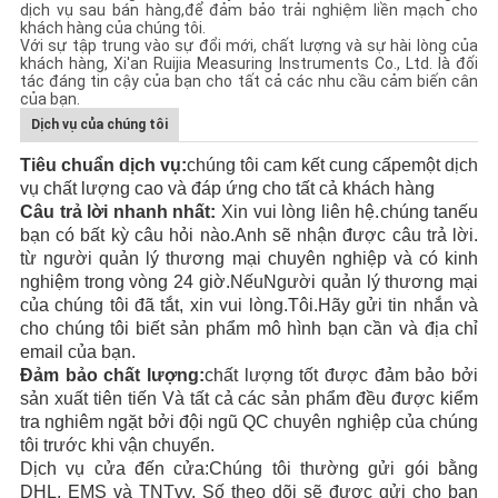
dịch vụ sau bán hàng,để đảm bảo trải nghiệm liền mạch cho
khách hàng của chúng tôi.
Với sự tập trung vào sự đổi mới, chất lượng và sự hài lòng của
khách hàng, Xi'an Ruijia Measuring Instruments Co., Ltd. là đối
tác đáng tin cậy của bạn cho tất cả các nhu cầu cảm biến cân
của bạn.
Dịch vụ của chúng tôi
Tiêu chuẩn dịch vụ:
chúng tôi cam kết cung cấp
e
một dịch
vụ chất lượng cao và đáp ứng
cho tất cả khách hàng
Câu trả lời nhanh nhất:
Xin vui lòng liên hệ.
chúng ta
nếu
bạn có bất kỳ câu hỏi nào
.
Anh sẽ nhận được câu trả lời.
từ người quản lý thương mại chuyên nghiệp và có kinh
nghiệm
trong vòng 24
giờ.
Nếu
Người quản lý thương mại
của chúng tôi đã tắt, xin vui lòng.
Tôi.
Hãy gửi tin nhắn và
cho chúng tôi biết sản phẩm
mô hình bạn cần
và địa chỉ
email của bạn
.
Đảm bảo chất lượng:
chất lượng tốt được đảm bảo bởi
sản xuất tiên tiến
Và tất cả các sản phẩm đều được kiểm
tra nghiêm ngặt bởi đội ngũ QC chuyên nghiệp của chúng
tôi trước khi vận chuyển.
Dịch vụ cửa đến cửa:
Chúng tôi thường gửi gói bằng
DHL, EMS
và TNT
vv
. Số theo dõi sẽ được gửi cho bạn