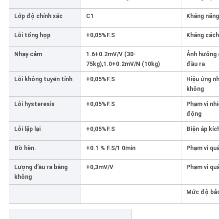
CHÍNH
Lớp độ chính xác
C1
Kháng năng
SÁCH
Lỗi tổng hợp
+0,05%F.S
Kháng cách
BẢO
MẬT
Nhạy cảm
1.6+0.2mV/V (30-
Ảnh hưởng 
75kg),1.0+0.2mV/N (10kg)
đầu ra
Lỗi không tuyến tính
+0,05%F.S
Hiệu ứng n
không
Lỗi hysteresis
+0,05%F.S
Phạm vi nh
động
Lỗi lặp lại
+0,05%F.S
Điện áp kíc
Đồ hèn.
+0.1 % F.S/1 0min
Phạm vi quá
Lượng đầu ra bằng
+0,3mV/V
Phạm vi quá
không
Mức độ bảo