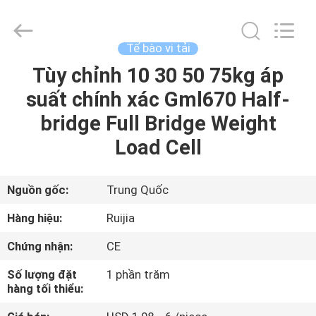
2026
Xian
Ruijia
Measurement
Instruments
Tế bào vi tải
Co.,
Ltd..
Tùy chỉnh 10 30 50 75kg áp
TRANG
All
Rights
Reserved.
suất chính xác Gml670 Half-
CHỦ
bridge Full Bridge Weight
CÁC
Load Cell
SẢN
PHẨM
Nguồn gốc:
Trung Quốc
Hàng hiệu:
Ruijia
VIDEO
Chứng nhận:
CE
Số lượng đặt
1 phần trăm
VỀ
hàng tối thiểu:
CHÚNG