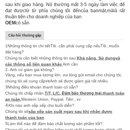
sau khi giao hàng. Nó thường mất 3-5 ngày làm việc
để
đạt được
từ từ phía chúng tôi đến
của bạn
mặt,
mà
là rất
thuận tiện cho doanh nghiệp của bạn
OEM
có sẵn
Câu hỏi thường gặp
1Những thông tin chi tiết
Tôi...
cần phải cung cấp nếu
Tôi...
muốn
đặt hàng?
Chúng ta cần biết những thông tin sau:
Khả năng, Sử dụng
và
các thông số liên quan khác
Anh cần.
2- Anh có giảm giá không?
Vâng, nếu bạn mua lượng lớn, vui lòng gửi email cho chúng tôi,
chúng tôi sẽ cung cấp
ve
Anh sẽ được giảm giá rất nhiều.
3
Những điều khoản thanh toán có sẵn?
Chúng tôi chấp nhận.
T/T, L/C
, Đảm bảo thương mại,
thanh toán
an toàn
,
Western Union, Paypal, Tiền
, vv
4.
Khi nào anh sắp xếp cho buổi diễn?
Chúng tôi sẽ
sắp xếp sản xuất ngay sau khi nhận được
thanh toán của bạn
.
5
Làm thế nào để đảm bảo chất lượng sản phẩm tốt?
Chúng tôi có một hệ thống kiểm soát chất lượng hoàn chỉnh, tất