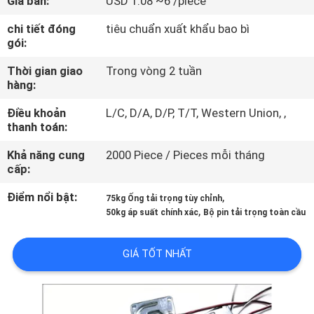
Giá bán:
USD 1.08 ~6 /piece
TÔI
chi tiết đóng
tiêu chuẩn xuất khẩu bao bì
gói:
THAM
Thời gian giao
Trong vòng 2 tuần
QUAN
hàng:
NHÀ
Điều khoản
L/C, D/A, D/P, T/T, Western Union, ,
MÁY
thanh toán:
Khả năng cung
2000 Piece / Pieces mỗi tháng
cấp:
KIỂM
SOÁT
Điểm nổi bật:
,
75kg Ống tải trọng tùy chỉnh
,
50kg áp suất chính xác
Bộ pin tải trọng toàn cầu
CHẤT
LƯỢNG
GIÁ TỐT NHẤT
LIÊN