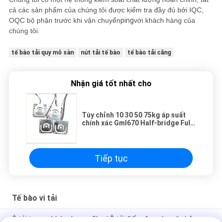
cả các sản phẩm của chúng tôi được kiểm tra đầy đủ bởi IQC,
OQC bộ phận trước khi vận chuyển
ping
với khách hàng của
chúng tôi.
tế bào tải quy mô sàn
nút tải tế bào
tế bào tải căng
Nhận giá tốt nhất cho
Tùy chỉnh 10 30 50 75kg áp suất
chính xác Gml670 Half-bridge Full
Bridge Weight Load Cell
Tiếp tục
Tế bào vi tải
Ô tải trọng chính xác cao 3kg / Ô tải điểm đơn cho cân bằng