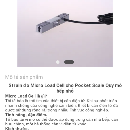
HỆ
CHÚNG
TÔI
YÊU
CẦU
BÁO
GIÁ
Mô tả sản phẩm
SƠ
Strain đo Micro Load Cell cho Pocket Scale Quy mô
bếp nhỏ
ĐỒ
Micro Load Cell là
gì?
Tải tế bào là trái tim của thiết bị cân điện tử.
Khi sự phát triển
TRANG
nhanh chóng của công nghệ cảm biến, thiết bị cân điện tử đã
được sử dụng rộng rãi trong nhiều lĩnh vực công nghiệp.
WEB
Tính năng, đặc điểm:
Tế bào tải vi mô có thể được áp dụng trong cân nhà bếp, cân
bưu chính, một hệ thống cân vi điện tử khác.
Kích thước: