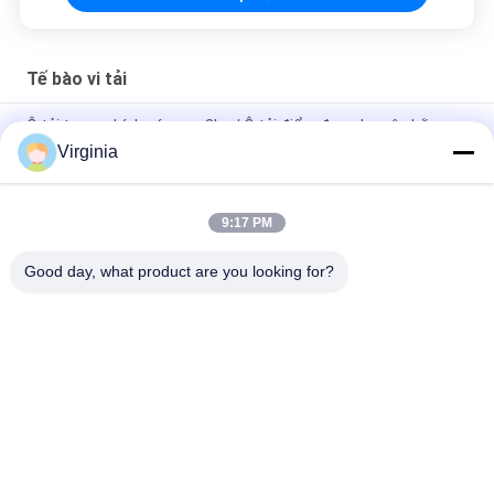
Tế bào vi tải
Ô tải trọng chính xác cao 3kg / Ô tải điểm đơn cho cân bằng
điện tử
Virginia
Bếp có kích thước siêu nhỏ, 3kg - 50kg Đầu ra tương tự
9:17 PM
DC5V - Cảm biến trọng lượng nhỏ 10V với cảm biến điện trở
300g / 500g / 750g
Good day, what product are you looking for?
Danh mục phổ biến
Tất cả
các
Single Point Tải 
Strain Đo Tải Tế Bào
Trọng Di Động
Shear Beam Load 
Tế Bào Tải Song 
Cell
Song