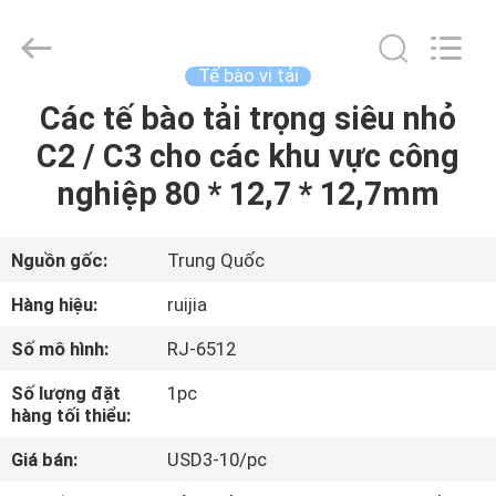
2026
Xian
Ruijia
Measurement
Instruments
Tế bào vi tải
Co.,
Ltd..
Các tế bào tải trọng siêu nhỏ
TRANG
All
Rights
Reserved.
C2 / C3 cho các khu vực công
CHỦ
nghiệp 80 * 12,7 * 12,7mm
CÁC
SẢN
Nguồn gốc:
Trung Quốc
PHẨM
Hàng hiệu:
ruijia
Số mô hình:
RJ-6512
VIDEO
Số lượng đặt
1pc
hàng tối thiểu:
VỀ
Giá bán:
USD3-10/pc
CHÚNG