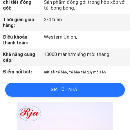
chi tiết đóng
Sản phẩm đóng gói trong hộp xốp với
TÔI
gói:
túi bong bóng.
Thời gian giao
2-4 tuần
THAM
hàng:
QUAN
Điều khoản
Western Union,
NHÀ
thanh toán:
MÁY
Khả năng cung
10000 mảnh/miếng mỗi tháng
cấp:
KIỂM
Điểm nổi bật:
,
nút tải tế bào
tế bào tải quy mô sàn
SOÁT
GIÁ TỐT NHẤT
CHẤT
LƯỢNG
LIÊN