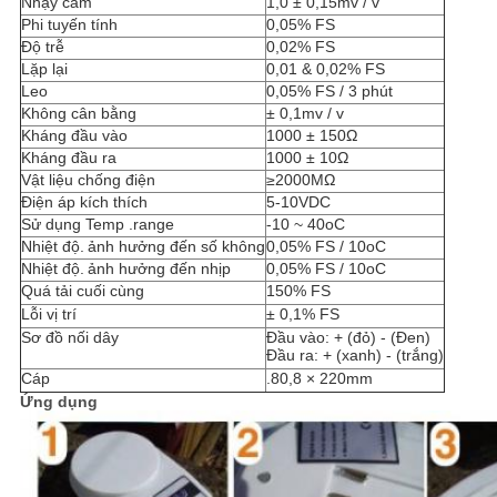
Nhạy cảm
1,0 ± 0,15mv / v
Phi tuyến tính
0,05% FS
Độ trễ
0,02% FS
Lặp lại
0,01 & 0,02% FS
Leo
0,05% FS / 3 phút
Không cân bằng
± 0,1mv / v
Kháng đầu vào
1000 ± 150Ω
Kháng đầu ra
1000 ± 10Ω
Vật liệu chống điện
≥2000MΩ
Điện áp kích thích
5-10VDC
Sử dụng Temp .range
-10 ~ 40oC
Nhiệt độ.
ảnh hưởng đến số không
0,05% FS / 10oC
Nhiệt độ.
ảnh hưởng đến nhịp
0,05% FS / 10oC
Quá tải cuối cùng
150% FS
Lỗi vị trí
± 0,1% FS
Sơ đồ nối dây
Đầu vào: + (đỏ) - (Đen)
Đầu ra: + (xanh) - (trắng)
Cáp
.80,8 × 220mm
Ứng dụng