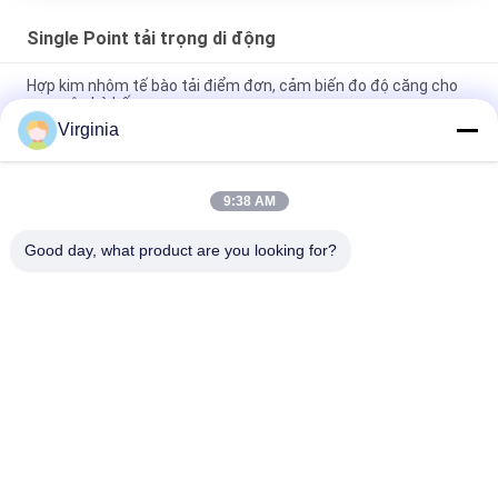
Single Point tải trọng di động
Hợp kim nhôm tế bào tải điểm đơn, cảm biến đo độ căng cho
quy mô nhà bếp
Virginia
2kg 3kg 5kg Cân nhà bếp một điểm Cảm biến lực Đầu ra tương
tự có sẵn
9:38 AM
Độ chính xác cao Tế bào tải một điểm để đếm cân 100kg
300kg
Good day, what product are you looking for?
Danh mục phổ biến
Tất cả
các
Single Point Tải 
Strain Đo Tải Tế Bào
Trọng Di Động
Shear Beam Load 
Tế Bào Tải Song 
Cell
Song