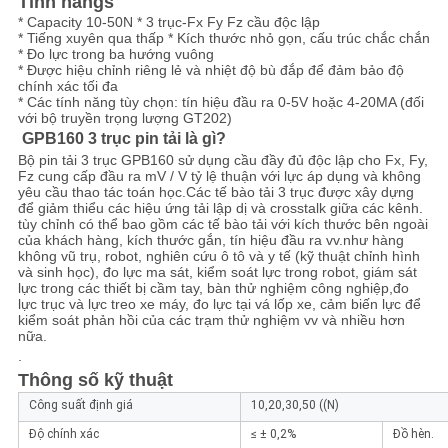
Tính năng
s
CHÍNH
* Capacity 10-50N * 3 trục-Fx Fy Fz cầu độc lập
* Tiếng xuyên qua thấp * Kích thước nhỏ gọn, cấu trúc chắc chắn
SÁCH
* Đo lực trong ba hướng vuông
* Được hiệu chỉnh riêng lẻ và nhiệt độ bù đắp để đảm bảo độ
BẢO
chính xác tối đa
* Các tính năng tùy chọn: tín hiệu đầu ra 0-5V hoặc 4-20MA (đối
MẬT
với bộ truyền trọng lượng GT202)
GPB160 3 trục pin tải là gì?
Bộ pin tải 3 trục GPB160 sử dụng cầu đầy đủ độc lập cho Fx, Fy,
Fz cung cấp đầu ra mV / V tỷ lệ thuận với lực áp dụng và không
yêu cầu thao tác toán học.Các tế bào tải 3 trục được xây dựng
để giảm thiểu các hiệu ứng tải lập dị và crosstalk giữa các kênh.
tùy chỉnh có thể bao gồm các tế bào tải với kích thước bên ngoài
của khách hàng, kích thước gắn, tín hiệu đầu ra vv.như hàng
không vũ trụ, robot, nghiên cứu ô tô và y tế (kỹ thuật chỉnh hình
và sinh học), đo lực ma sát, kiểm soát lực trong robot, giám sát
lực trong các thiết bị cầm tay, bàn thử nghiệm công nghiệp,đo
lực trục và lực treo xe máy, đo lực tại vá lốp xe, cảm biến lực để
kiểm soát phản hồi của các trạm thử nghiệm vv và nhiều hơn
nữa.
.
Thông số kỹ thuật
Công suất định giá
10,20,30,50 ((N)
Độ chính xác
≤ ± 0,2%
Đồ hèn.