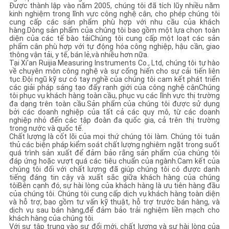
Được thành lập vào năm 2005, chúng tôi đã tích lũy nhiều năm
kinh nghiệm trong lĩnh vực công nghệ cân, cho phép chúng tôi
cung cấp các sản phẩm phù hợp với nhu cầu của khách
hàng.Dòng sản phẩm của chúng tôi bao gồm một lựa chọn toàn
diện của các tế bào tảiChúng tôi cung cấp một loạt các sản
phẩm cân phù hợp với tự động hóa công nghiệp, hậu cần, giao
thông vận tải, y tế, bán lẻ,và nhiều hơn nữa.
Tại Xi'an Ruijia Measuring Instruments Co., Ltd, chúng tôi tự hào
về chuyên môn công nghệ và sự cống hiến cho sự cải tiến liên
tục.Đội ngũ kỹ sư có tay nghề của chúng tôi cam kết phát triển
các giải pháp sáng tạo đẩy ranh giới của công nghệ cânChúng
tôi phục vụ khách hàng toàn cầu, phục vụ các lĩnh vực thị trường
đa dạng trên toàn cầu.Sản phẩm của chúng tôi được sử dụng
bởi các doanh nghiệp của tất cả các quy mô, từ các doanh
nghiệp nhỏ đến các tập đoàn đa quốc gia, cả trên thị trường
trong nước và quốc tế.
Chất lượng là cốt lõi của mọi thứ chúng tôi làm. Chúng tôi tuân
thủ các biện pháp kiểm soát chất lượng nghiêm ngặt trong suốt
quá trình sản xuất để đảm bảo rằng sản phẩm của chúng tôi
đáp ứng hoặc vượt quá các tiêu chuẩn của ngành.Cam kết của
chúng tôi đối với chất lượng đã giúp chúng tôi có được danh
tiếng đáng tin cậy và xuất sắc giữa khách hàng của chúng
tôiBên cạnh đó, sự hài lòng của khách hàng là ưu tiên hàng đầu
của chúng tôi. Chúng tôi cung cấp dịch vụ khách hàng toàn diện
và hỗ trợ, bao gồm tư vấn kỹ thuật, hỗ trợ trước bán hàng, và
dịch vụ sau bán hàng,để đảm bảo trải nghiệm liền mạch cho
khách hàng của chúng tôi.
Với sự tập trung vào sự đổi mới, chất lượng và sự hài lòng của