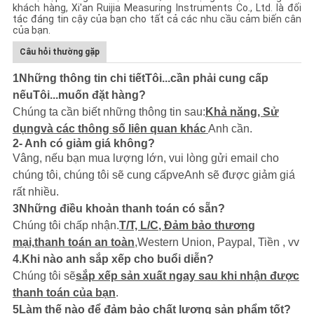
khách hàng, Xi'an Ruijia Measuring Instruments Co., Ltd. là đối
tác đáng tin cậy của bạn cho tất cả các nhu cầu cảm biến cân
của bạn.
Câu hỏi thường gặp
1Những thông tin chi tiết
Tôi...
cần phải cung cấp
nếu
Tôi...
muốn đặt hàng?
Chúng ta cần biết những thông tin sau:
Khả năng, Sử
dụng
và các thông số liên quan khác
Anh cần.
2- Anh có giảm giá không?
Vâng, nếu bạn mua lượng lớn, vui lòng gửi email cho
chúng tôi, chúng tôi sẽ cung cấp
ve
Anh sẽ được giảm giá
rất nhiều.
3
Những điều khoản thanh toán có sẵn?
Chúng tôi chấp nhận.
T/T, L/C
, Đảm bảo thương
mại,
thanh toán an toàn
,
Western Union, Paypal, Tiền
, vv
4.
Khi nào anh sắp xếp cho buổi diễn?
Chúng tôi sẽ
sắp xếp sản xuất ngay sau khi nhận được
thanh toán của bạn
.
5
Làm thế nào để đảm bảo chất lượng sản phẩm tốt?