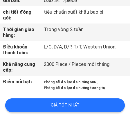
Giá bán:
USD 341 /piece
TÔI
chi tiết đóng
tiêu chuẩn xuất khẩu bao bì
gói:
THAM
Thời gian giao
Trong vòng 2 tuần
QUAN
hàng:
NHÀ
Điều khoản
L/C, D/A, D/P, T/T, Western Union,
MÁY
thanh toán:
Khả năng cung
2000 Piece / Pieces mỗi tháng
cấp:
KIỂM
SOÁT
Điểm nổi bật:
,
Phòng tải đo lực đa hướng 50N
Phòng tải đo lực đa hướng tương tự
CHẤT
LƯỢNG
GIÁ TỐT NHẤT
LIÊN