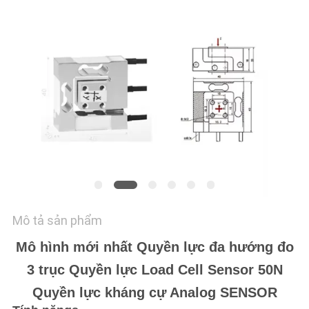
HỆ
CHÚNG
TÔI
YÊU
CẦU
BÁO
GIÁ
SƠ
Mô tả sản phẩm
ĐỒ
Mô hình mới nhất Quyền lực đa hướng đo
TRANG
3 trục Quyền lực Load Cell Sensor 50N
WEB
Quyền lực kháng cự Analog SENSOR