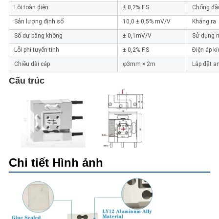
Lỗi toàn diện
± 0,2% F.S
Chống đầ
Sản lượng định số
10,0 ± 0,5% mV/V
Kháng ra
Số dư bằng không
± 0,1mV/V
Sử dụng n
Lỗi phi tuyến tính
± 0,2% F.S
Điện áp kí
Chiều dài cáp
φ3mm × 2m
Lắp đặt a
Cấu trúc
Chi tiết Hình ảnh