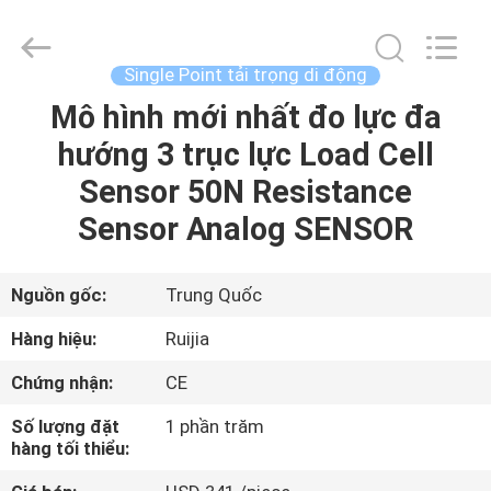
2026
Xian
Ruijia
Measurement
Instruments
Single Point tải trọng di động
Co.,
Ltd..
Mô hình mới nhất đo lực đa
TRANG
All
Rights
Reserved.
hướng 3 trục lực Load Cell
CHỦ
Sensor 50N Resistance
CÁC
Sensor Analog SENSOR
SẢN
PHẨM
Nguồn gốc:
Trung Quốc
Hàng hiệu:
Ruijia
VIDEO
Chứng nhận:
CE
Số lượng đặt
1 phần trăm
VỀ
hàng tối thiểu:
CHÚNG