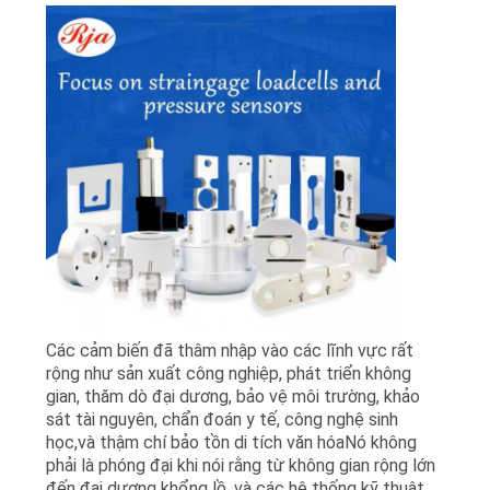
HỆ
CHÚNG
TÔI
YÊU
CẦU
BÁO
GIÁ
SƠ
Các cảm biến đã thâm nhập vào các lĩnh vực rất
ĐỒ
rộng như sản xuất công nghiệp, phát triển không
TRANG
gian, thăm dò đại dương, bảo vệ môi trường, khảo
sát tài nguyên, chẩn đoán y tế, công nghệ sinh
WEB
học,và thậm chí bảo tồn di tích văn hóaNó không
phải là phóng đại khi nói rằng từ không gian rộng lớn
đến đại dương khổng lồ, và các hệ thống kỹ thuật