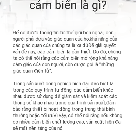
cảm biến là gì?
TÔI
THAM
Để có được thông tin từ thế giới bên ngoài, con
QUAN
người phải dựa vào giác quan của họ.khả năng của
NHÀ
các giác quan của chúng ta là xa đủĐể giải quyết
vấn đề này, các cảm biến là cần thiết. Do đó, chúng
MÁY
ta có thể nói rằng các cảm biến mở rộng khả năng
cảm giác của con người, còn được gọi là "những
giác quan điện tử".
KIỂM
Trong sản xuất công nghiệp hiện đại, đặc biệt là
SOÁT
trong các quy trình tự động, các cảm biến khác
CHẤT
nhau được sử dụng để giám sát và kiểm soát các
thông số khác nhau trong quá trình sản xuất,đảm
LƯỢNG
bảo rằng thiết bị hoạt động trong trạng thái bình
thường hoặc tối ưuVì vậy, có thể nói rằng nếu không
có nhiều cảm biến chất lượng cao, sản xuất hiện đại
LIÊN
sẽ mất nền tảng của nó.