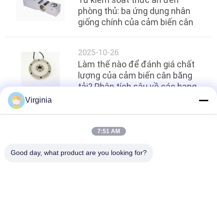
phòng thủ: ba ứng dụng nhân
giống chính của cảm biến cân
2025-10-26
Làm thế nào để đánh giá chất
lượng của cảm biến cân băng
tải? Phân tích sâu về các hạng
mục kiểm tra chính
Virginia
Hàng đầu
7:51 AM
Good day, what product are you looking for?
Danh mục phổ biến
Tất cả
các
Single Point Tải 
Strain Đo Tải Tế Bào
Trọng Di Động