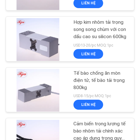
LIÊN HỆ
TÔI
Hợp kim nhôm tải trọng
THAM
83
song song chùm với con
QUAN
dấu cao su silicon 600kg
Shear Beam Load
NHÀ
USD13-20/pc MOQ:1pc
Cell
LIÊN HỆ
MÁY
Tế bào chống ăn mòn
KIỂM
điện tử, tế bào tải trọng
SOÁT
800kg
20
USD8-15/pc MOQ:1pc
CHẤT
Tế bào tải song
LIÊN HỆ
LƯỢNG
song
Cảm biến trọng lượng tế
LIÊN
bào nhôm tải chính xác
cao áp dụng trong quy