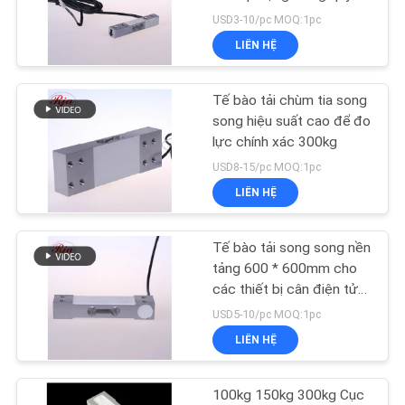
HỆ
mô nhà bếp
USD3-10/pc MOQ:1pc
CHÚNG
LIÊN HỆ
TÔI
55
Tế bào tải chùm tia song
Loại tế bào tải
YÊU
song hiệu suất cao để đo
lực chính xác 300kg
CẦU
USD8-15/pc MOQ:1pc
BÁO
LIÊN HỆ
GIÁ
Tế bào tải song song nền
60
SƠ
tảng 600 * 600mm cho
các thiết bị cân điện tử
ĐỒ
Tế bào tải loại S
kích thước nhỏ
USD5-10/pc MOQ:1pc
TRANG
LIÊN HỆ
WEB
100kg 150kg 300kg Cục