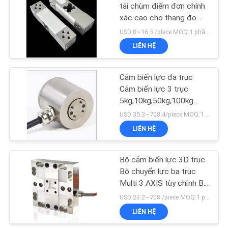
CHÍNH
tải chùm điểm đơn chính
xác cao cho thang đo
SÁCH
23
giá, thang đo C3 chính
USD 8~16.5 /piece MOQ:1 phần trăm
BẢO
xác để thay thế
LIÊN HỆ
Cân tải trọng
MẬT
Cảm biến lực đa trục
Cảm biến lực 3 trục
5kg,10kg,50kg,100kg
Cảm biến lực tế bào tải 3
USD 35.3~708.4/piece MOQ:1 phần trăm
trục Micro
LIÊN HỆ
67
Bộ cảm biến lực 3D trục
Tế bào vi tải
Bộ chuyển lực ba trục
Multi 3 AXIS tùy chỉnh Bộ
cảm biến tế bào tải Bộ
USD 23.2~708 /piece MOQ:1 phần trăm
cảm biến lực 5000N trên
LIÊN HỆ
trục quay