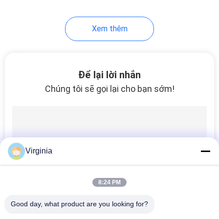
15
Xem thêm
Phòng pin tải thang
máy
Để lại lời nhắn
Chúng tôi sẽ gọi lại cho bạn sớm!
18
Bộ cảm biến cân
Virginia
nặng
8:24 PM
Good day, what product are you looking for?