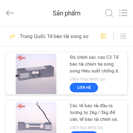
2026
Xian
Ruijia
Sản phẩm
Measurement
Instruments
Co.,
Ltd..
TRANG
All
117
Rights
Trung Quốc Tế bào tải song song
Reserved.
CHỦ
Strain đo tải tế bào
Độ chính xác cao C3 Tế
CÁC
bào tải chùm tia song
SẢN
song Hiệu suất chống ăn
mòn tốt
PHẨM
USD5-10/pc MOQ:1pc
LIÊN HỆ
95
VIDEO
Single Point tải
Các tế bào tải đầu ra
tương tự 2kg / 3kg để
VỀ
trọng di động
cân, tế bào tải chính xác
C3 IP65
CHÚNG
USD3-5/pc MOQ:1pc