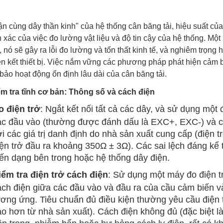
ận cùng dây thần kinh" của hệ thống cân băng tải, hiệu suất của 
 xác của việc đo lường vật liệu và độ tin cậy của hệ thống. Mộ
 nó sẽ gây ra lỗi đo lường và tổn thất kinh tế, và nghiêm trọng
iên kết thiết bị. Việc nắm vững các phương pháp phát hiện cảm 
bảo hoạt động ổn định lâu dài của cân băng tải.
iểm tra tĩnh cơ bản: Thông số và cách điện
o điện trở
: Ngắt kết nối tất cả các dây, và sử dụng mộ
ác đầu vào (thường được đánh dấu là EXC+, EXC-) và cá
ới các giá trị danh định do nhà sản xuất cung cấp (điệ
iện trở đầu ra khoảng 350Ω ± 3Ω). Các sai lệch đáng k
iến dạng bên trong hoặc hệ thống dây điện.
iểm tra điện trở cách điện
: Sử dụng một máy đo điện t
ách điện giữa các đầu vào và đầu ra của cầu cảm biến và 
ương ứng. Tiêu chuẩn đủ điều kiện thường yêu cầu điện 
ao hơn từ nhà sản xuất). Cách điện không đủ (đặc biệt 