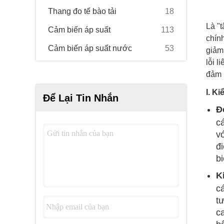
Thang đo tế bào tải
18
Là "t
Cảm biến áp suất
113
chính
Cảm biến áp suất nước
53
giảm,
lỗi l
đảm 
I. K
Để Lại Tin Nhắn
Đ
c
v
đ
b
K
c
t
c