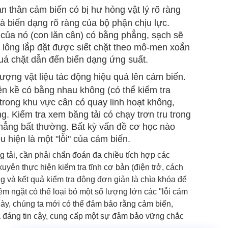
n thân cảm biến có bị hư hỏng vật lý rõ ràng
 biến dạng rõ ràng của bộ phận chịu lực.
 của nó (con lăn cân) có bằng phẳng, sạch sẽ
u lông lắp đặt được siết chặt theo mô-men xoắn
quá chặt dẫn đến biến dạng ứng suất.
 lượng vật liệu tác động hiệu quả lên cảm biến.
ền kề có bằng nhau không (có thể kiểm tra
rong khu vực cân có quay linh hoạt không,
. Kiểm tra xem băng tải có chạy trơn tru trong
thẳng bất thường. Bất kỳ vấn đề cơ học nào
u hiện là một "lỗi" của cảm biến.
g tải, cần phải chẩn đoán đa chiều tích hợp các
xuyên thực hiện kiểm tra tĩnh cơ bản (điện trở, cách
ng và kết quả kiểm tra động đơn giản là chìa khóa để
ghiêm ngặt có thể loại bỏ một số lượng lớn các "lỗi cảm
này, chúng ta mới có thể đảm bảo rằng cảm biến,
và đáng tin cậy, cung cấp một sự đảm bảo vững chắc