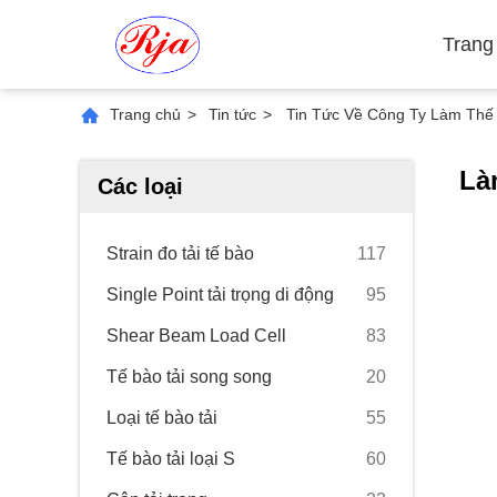
Trang
Trang chủ
>
Tin tức
>
Tin Tức Về Công Ty Làm Thế
Là
Các loại
Strain đo tải tế bào
117
Single Point tải trọng di động
95
Shear Beam Load Cell
83
Tế bào tải song song
20
Loại tế bào tải
55
Tế bào tải loại S
60