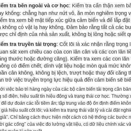
iểm tra bên ngoài và cơ học
: Kiểm tra cẩn thận xem bả
ay không: chẳng hạn như nứt vỏ, ăn mòn nghiêm trọng và
iểm tra xem bề mặt tiếp xúc giữa cảm biến và đế lắp đặt
à không có vật lạ hay không. Đảm bảo rằng tất cả các b
ược chỉ định của nhà sản xuất, không bị lỏng hoặc siết 
iểm tra truyền tải trọng
: Cốt lõi là xác nhận rằng trọng
uan sát xem chiều cao của con lăn cân và các con lăn li
ằng thước hoặc đường căng). Kiểm tra xem các con lăn t
hông có điểm chết, dính vật liệu hoặc mòn quá mức không
hần cân không, không bị lệch, trượt hoặc thay đổi căng 
n trở việc truyền trọng lực hiệu quả đến cảm biến sẽ biể
ới việc bảo trì hàng ngày của các bộ cảm biến tải trọng cân băn
 số điện, hiệu suất tín hiệu động và trạng thái cơ học. Thường 
 để dự đoán các lỗi tiềm ẩn; tập trung vào độ ổn định điểm khô
giá hiệu suất cốt lõi; và kiểm tra trạng thái vật lý và cài đặt n
 giả". Chỉ bằng cách thực hiện một cách có hệ thống các bước 
ời gác cổng" của việc đo lường vật liệu, có dữ liệu chính xác 