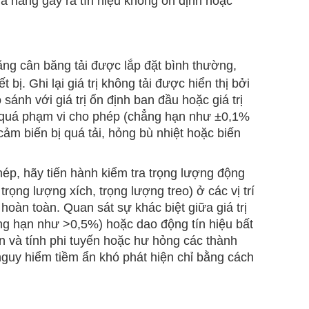
hả năng gây ra tín hiệu không ổn định hoặc
ằng cân băng tải được lắp đặt bình thường,
 bị. Ghi lại giá trị không tải được hiển thị bởi
o sánh với giá trị ổn định ban đầu hoặc giá trị
t quá phạm vi cho phép (chẳng hạn như ±0,1%
ảm biến bị quá tải, hỏng bù nhiệt hoặc biến
hép, hãy tiến hành kiểm tra trọng lượng động
rọng lượng xích, trọng lượng treo) ở các vị trí
hoàn toàn. Quan sát sự khác biệt giữa giá trị
chẳng hạn như >0,5%) hoặc dao động tín hiệu bất
 và tính phi tuyến hoặc hư hỏng các thành
nguy hiểm tiềm ẩn khó phát hiện chỉ bằng cách