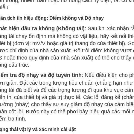
ên trong, nhiễm bẩn hoặc hư hỏng cách ly điện, rất có k
hiễu.
Phân tích tín hiệu động: Điểm không và Độ nhạy
hát hiện đầu ra không (Không tải)
: Sau khi xác nhận r
ng tải chạy ổn định mà không có vật liệu, hãy kết nối thiết
iết bị (đơn vị: mV/V hoặc giá trị thang đo của thiết bị). S
ược chỉ định của nhà sản xuất. Độ trôi điểm không vượ
S hoặc theo quy định của nhà sản xuất) có thể cho thấy c
ạng cấu trúc.
iểm tra độ nhạy và độ tuyến tính
: Nếu điều kiện cho p
ơn giản. Đặt các trọng lượng tiêu chuẩn (chẳng hạn như t
ng tải đã biết và để các trọng lượng đi qua khu vực cân 
ển thị của thiết bị và giá trị thực tế. Các lỗi đáng kể (
hường (nhảy) cho thấy sự suy giảm độ nhạy của cảm biến
hần cốt lõi. Bước này có thể phơi bày hiệu quả các mối 
ểm tra tĩnh.
Trạng thái vật lý và xác minh cài đặt