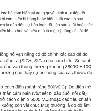
các bộ cảm biến tải trọng quyết định trực tiếp độ
t khi cảm biến bị hỏng hoặc hiệu suất của nó suy
 hơn là dẫn đến sự hỗn loạn dữ liệu sản xuất hoặc các
biến khoa học và hiệu quả là một kỹ năng cốt lõi để
t đồng hồ vạn năng có độ chính xác cao để đo
c đầu ra (SIG+, SIG-) của cảm biến. So sánh
n trở đầu vào thông thường khoảng 3800Ω ± 10Ω,
ể thường cho thấy sự hư hỏng của các thước đo
rở cách điện (bánh răng 500VDC). Đo điện trở
thân cảm biến (vỏ/thiết bị đầu cuối nối đất)
trở cách điện ≥ 5000 MΩ (hoặc các tiêu chuẩn
là xuống còn vài chục MΩ) thường là do độ ẩm