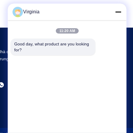
Virginia
11:20 AM
Good day, what product are you looking 
for?
hà cung cấp keo sản xuất và R&D lớn nhất tại
rung Quốc