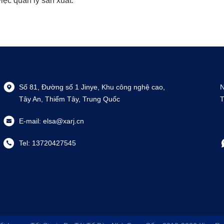
iệc quản lý sản xuất.
Số 81, Đường số 1 Jinye, Khu công nghệ cao,
N
Tây An, Thiểm Tây, Trung Quốc
T
E-mail:
elsa@xarj.cn
Tel:
13720427545