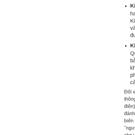
K
h
K
v
đ
K
Q
b
k
p
cả
Đối v
thông
điện)
đánh 
biến
"ngư