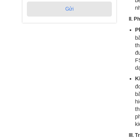
b
n
Gửi
II. 
P
bă
th
đ
F
d
K
đ
bă
hi
t
p
ki
III. 