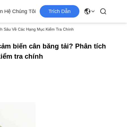
ên Hệ Chúng Tôi
Trích Dẫn
ch Sâu Về Các Hạng Mục Kiểm Tra Chính
cảm biến cân băng tải? Phân tích
iểm tra chính