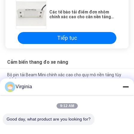
Các tế bào tải điểm đơn nhôm
chính xác cao cho cân nền tảng
20kg IP65
Tiếp tục
Cảm biến thang đo xe nâng
Bộ pin tải Beam Mini chính xác cao cho quy mô nền tảng tùy
chỉnh
Virginia
Mô hình điện tử loại thép không gỉ đơn điểm pin tải OIML cho
nền tảng điện tử
9:12 AM
Alloy Aluminium Structure Shear Beam Load Cell 50kg 100kg
200kg 300kg cho cân nền tảng
Good day, what product are you looking for?
Danh mục phổ biến
Tất cả