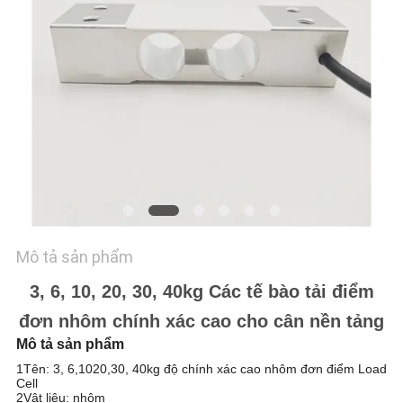
HỆ
CHÚNG
TÔI
YÊU
CẦU
BÁO
GIÁ
Mô tả sản phẩm
SƠ
3, 6, 10, 20, 30, 40kg Các tế bào tải điểm
ĐỒ
đơn nhôm chính xác cao cho cân nền tảng
TRANG
Mô tả sản phẩm
WEB
1Tên: 3, 6,1020,30, 40kg độ chính xác cao nhôm đơn điểm Load
Cell
2Vật liệu: nhôm