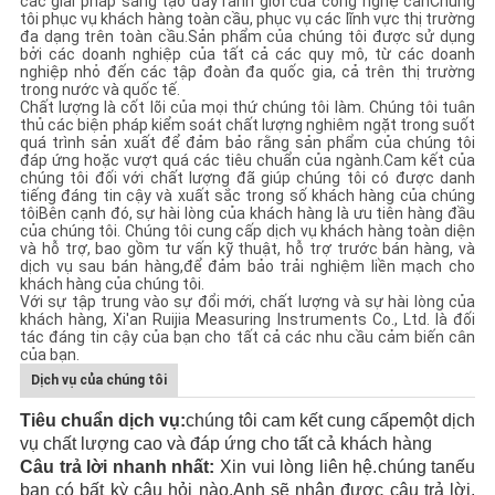
các giải pháp sáng tạo đẩy ranh giới của công nghệ cânChúng
tôi phục vụ khách hàng toàn cầu, phục vụ các lĩnh vực thị trường
đa dạng trên toàn cầu.Sản phẩm của chúng tôi được sử dụng
bởi các doanh nghiệp của tất cả các quy mô, từ các doanh
nghiệp nhỏ đến các tập đoàn đa quốc gia, cả trên thị trường
trong nước và quốc tế.
Chất lượng là cốt lõi của mọi thứ chúng tôi làm. Chúng tôi tuân
thủ các biện pháp kiểm soát chất lượng nghiêm ngặt trong suốt
quá trình sản xuất để đảm bảo rằng sản phẩm của chúng tôi
đáp ứng hoặc vượt quá các tiêu chuẩn của ngành.Cam kết của
chúng tôi đối với chất lượng đã giúp chúng tôi có được danh
tiếng đáng tin cậy và xuất sắc trong số khách hàng của chúng
tôiBên cạnh đó, sự hài lòng của khách hàng là ưu tiên hàng đầu
của chúng tôi. Chúng tôi cung cấp dịch vụ khách hàng toàn diện
và hỗ trợ, bao gồm tư vấn kỹ thuật, hỗ trợ trước bán hàng, và
dịch vụ sau bán hàng,để đảm bảo trải nghiệm liền mạch cho
khách hàng của chúng tôi.
Với sự tập trung vào sự đổi mới, chất lượng và sự hài lòng của
khách hàng, Xi'an Ruijia Measuring Instruments Co., Ltd. là đối
tác đáng tin cậy của bạn cho tất cả các nhu cầu cảm biến cân
của bạn.
Dịch vụ của chúng tôi
Tiêu chuẩn dịch vụ:
chúng tôi cam kết cung cấp
e
một dịch
vụ chất lượng cao và đáp ứng
cho tất cả khách hàng
Câu trả lời nhanh nhất:
Xin vui lòng liên hệ.
chúng ta
nếu
bạn có bất kỳ câu hỏi nào
.
Anh sẽ nhận được câu trả lời.