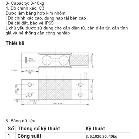
CHÍNH
3- Capacity: 3-40kg
4. Độ chính xác: C3
SÁCH
Được làm bằng hợp kim nhôm.
l Độ chính xác cao, dung nạp tải bên cao
l Dễ cài đặt, bảo vệ IP65
BẢO
L chủ yếu được sử dụng cho cân điện tử, cân điện tử, cân tính
giá và hệ thống cân công nghiệp
MẬT
Thiết kế
5. Bảng dữ liệu
Số
Thông số kỹ thuật
Kỹ thuật
1
Công suất
3, 6,1020,30, 40kg