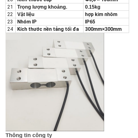
21
Trọng lượng khoảng.
0.15kg
22
hợp kim nhôm
Vật liệu
23
Nhóm IP
IP65
24
Kích thước nền tảng tối đa
300mm
00mm
×3
Thông tin công ty