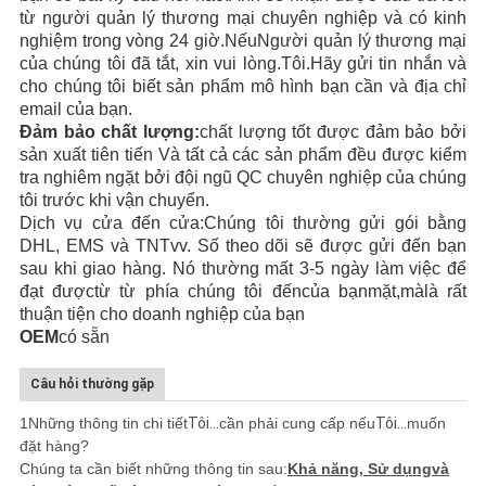
từ người quản lý thương mại chuyên nghiệp và có kinh
nghiệm
trong vòng 24
giờ.
Nếu
Người quản lý thương mại
của chúng tôi đã tắt, xin vui lòng.
Tôi.
Hãy gửi tin nhắn và
cho chúng tôi biết sản phẩm
mô hình bạn cần
và địa chỉ
email của bạn
.
Đảm bảo chất lượng:
chất lượng tốt được đảm bảo bởi
sản xuất tiên tiến
Và tất cả các sản phẩm đều được kiểm
tra nghiêm ngặt bởi đội ngũ QC chuyên nghiệp của chúng
tôi trước khi vận chuyển.
Dịch vụ cửa đến cửa:
Chúng tôi thường gửi gói bằng
DHL, EMS
và TNT
vv
. Số theo dõi sẽ được gửi đến bạn
sau khi giao hàng. Nó thường mất 3-5 ngày làm việc
để
đạt được
từ từ phía chúng tôi đến
của bạn
mặt,
mà
là rất
thuận tiện cho doanh nghiệp của bạn
OEM
có sẵn
Câu hỏi thường gặp
1Những thông tin chi tiết
Tôi...
cần phải cung cấp nếu
Tôi...
muốn
đặt hàng?
Chúng ta cần biết những thông tin sau:
Khả năng, Sử dụng
và