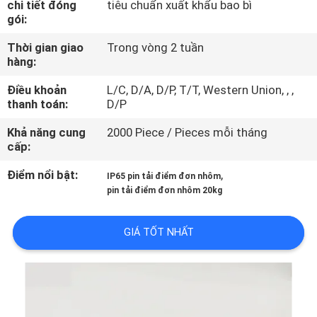
chi tiết đóng
tiêu chuẩn xuất khẩu bao bì
TÔI
gói:
Thời gian giao
Trong vòng 2 tuần
THAM
hàng:
QUAN
Điều khoản
L/C, D/A, D/P, T/T, Western Union, , ,
NHÀ
thanh toán:
D/P
MÁY
Khả năng cung
2000 Piece / Pieces mỗi tháng
cấp:
KIỂM
Điểm nổi bật:
,
IP65 pin tải điểm đơn nhôm
pin tải điểm đơn nhôm 20kg
SOÁT
CHẤT
GIÁ TỐT NHẤT
LƯỢNG
LIÊN