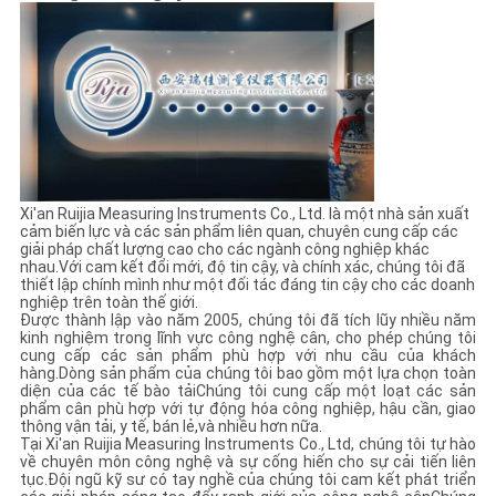
Xi'an Ruijia Measuring Instruments Co., Ltd. là một nhà sản xuất
cảm biến lực và các sản phẩm liên quan, chuyên cung cấp các
giải pháp chất lượng cao cho các ngành công nghiệp khác
nhau.Với cam kết đổi mới, độ tin cậy, và chính xác, chúng tôi đã
thiết lập chính mình như một đối tác đáng tin cậy cho các doanh
nghiệp trên toàn thế giới.
Được thành lập vào năm 2005, chúng tôi đã tích lũy nhiều năm
kinh nghiệm trong lĩnh vực công nghệ cân, cho phép chúng tôi
cung cấp các sản phẩm phù hợp với nhu cầu của khách
hàng.Dòng sản phẩm của chúng tôi bao gồm một lựa chọn toàn
diện của các tế bào tảiChúng tôi cung cấp một loạt các sản
phẩm cân phù hợp với tự động hóa công nghiệp, hậu cần, giao
thông vận tải, y tế, bán lẻ,và nhiều hơn nữa.
Tại Xi'an Ruijia Measuring Instruments Co., Ltd, chúng tôi tự hào
về chuyên môn công nghệ và sự cống hiến cho sự cải tiến liên
tục.Đội ngũ kỹ sư có tay nghề của chúng tôi cam kết phát triển