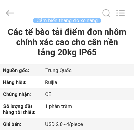
2026
Xian
Ruijia
Measurement
Instruments
Cảm biến thang đo xe nâng
Co.,
Ltd..
Các tế bào tải điểm đơn nhôm
TRANG
All
Rights
Reserved.
chính xác cao cho cân nền
CHỦ
tảng 20kg IP65
CÁC
SẢN
Nguồn gốc:
Trung Quốc
PHẨM
Hàng hiệu:
Ruijia
Chứng nhận:
CE
VIDEO
Số lượng đặt
1 phần trăm
hàng tối thiểu:
VỀ
Giá bán:
USD 2.8~4/piece
CHÚNG