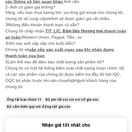
các thông số liên quan khác
Anh cần.
2- Anh có giảm giá không?
Vâng, nếu bạn mua lượng lớn, vui lòng gửi email cho chúng tôi,
chúng tôi sẽ cung cấp
ve
Anh sẽ được giảm giá rất nhiều.
3
Những điều khoản thanh toán có sẵn?
Chúng tôi chấp nhận.
T/T, L/C
, Đảm bảo thương mại,
thanh toán
an toàn
,
Western Union, Paypal, Tiền
, vv
4.
Khi nào anh sắp xếp cho buổi diễn?
Chúng tôi sẽ
sắp xếp sản xuất ngay sau khi nhận được
thanh toán của bạn
.
5
Làm thế nào để đảm bảo chất lượng sản phẩm tốt?
Chúng tôi có một hệ thống kiểm soát chất lượng hoàn chỉnh, tất
cả các sản phẩm của chúng tôi được kiểm tra đầy đủ bởi IQC,
OQC bộ phận trước khi vận chuyển
ping
với khách hàng của
chúng tôi.
Ống tải loại chùm 1t
Bộ pin tải sợi sợi sợi cỡ gia súc
Bộ cảm biến quy mô động vật gia súc
Nhận giá tốt nhất cho