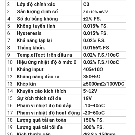
2
Lớp độ chính xác
C3
3
Sản lượng định số
2.0
±
10% mV/V
4
Số dư bằng không
2% FS.
±
5
Không tuyến tính
0.015% FS.
6
Hysteresis
0.015% FS.
7
Khả năng lặp lại
0.02% F.S.
8
Thằng khốn.
0.0166% FS
9
Temp.effect trên đầu ra
0.02% F.S./10
oC
10
Hiệu ứng nhiệt độ ở mức 0
0.02% F.S./10
oC
11
Kháng input
405
10
±
Ω
12
Kháng năng đầu ra
350
5
±
Ω
13
Khép kín
5000m
/100VDC
≥
Ω
14
Khuyến cáo kích thích
5
V
~12
15
Sự kích thích tối đa
18V
16
Phạm vi nhiệt độ bù đắp
10
40
-
~
oC
17
Phạm vi nhiệt độ hoạt động
20
60
-
~
oC
18
Lượng quá tải an toàn
150% FS.
19
Lượng quá tải tối đa
300% FS.
20
Kích thước cáp
Φ3,8 × 150mm