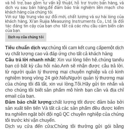
và hỗ trợ, bao gồm tư vấn kỹ thuật, hỗ trợ trước bán hàng, và
dịch vụ sau bán hàng,để đảm bảo trải nghiệm liền mạch cho
khách hàng của chúng tôi.
Với sự tập trung vào sự đổi mới, chất lượng và sự hài lòng của
khách hàng, Xi'an Ruijia Measuring Instruments Co., Ltd. là đối
tác đáng tin cậy của bạn cho tất cả các nhu cầu cảm biến cân
của bạn.
Dịch vụ của chúng tôi
Tiêu chuẩn dịch vụ:
chúng tôi cam kết cung cấp
e
một dịch
vụ chất lượng cao và đáp ứng
cho tất cả khách hàng
Câu trả lời nhanh nhất:
Xin vui lòng liên hệ.
chúng ta
nếu
bạn có bất kỳ câu hỏi nào
.
Anh sẽ nhận được câu trả lời.
từ người quản lý thương mại chuyên nghiệp và có kinh
nghiệm
trong vòng 24
giờ.
Nếu
Người quản lý thương mại
của chúng tôi đã tắt, xin vui lòng.
Tôi.
Hãy gửi tin nhắn và
cho chúng tôi biết sản phẩm
mô hình bạn cần
và địa chỉ
email của bạn
.
Đảm bảo chất lượng:
chất lượng tốt được đảm bảo bởi
sản xuất tiên tiến
Và tất cả các sản phẩm đều được kiểm
tra nghiêm ngặt bởi đội ngũ QC chuyên nghiệp của chúng
tôi trước khi vận chuyển.
Dịch vụ cửa đến cửa:
Chúng tôi thường gửi gói bằng