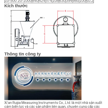
10-500 20-1000
840
424
574
108
630
394
980
100
≤0.2
Kích thước
Thông tin công ty
Xi'an Ruijia Measuring Instruments Co., Ltd. là một nhà sản xuất
cảm biến lực và các sản phẩm liên quan, chuyên cung cấp các