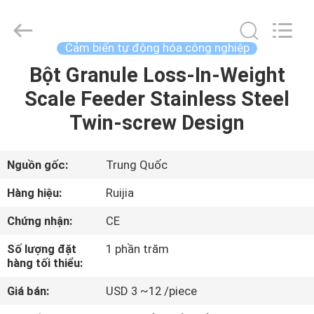
2026
Xian
Ruijia
Measurement
Instruments
Cảm biến tự động hóa công nghiệp
Co.,
Ltd..
Bột Granule Loss-In-Weight
TRANG
All
Rights
Reserved.
Scale Feeder Stainless Steel
CHỦ
Twin-screw Design
CÁC
SẢN
Nguồn gốc:
Trung Quốc
PHẨM
Hàng hiệu:
Ruijia
Chứng nhận:
CE
VIDEO
Số lượng đặt
1 phần trăm
hàng tối thiểu:
VỀ
Giá bán:
USD 3 ~12 /piece
CHÚNG