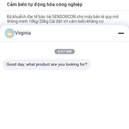
Cảm biến tự động hóa công nghiệp
Bộ khuếch đại tế bào tải SENSORCON cho máy bán lẻ quy mô
thông minh 10kg/20kg Cài đặt vít cảm biến kháng cự
Virginia
Lý thuyết kháng cự Điện tử tải điểm đơn 5kg 10kg 20kg 50kg
60kg 100kg 120kg Cảm biến thang đo cho cân nền tảng điện
tử
6:57 AM
Cảm biến trọng lượng vi mô 5kg/10kg cho máy bán hàng tự
động và lắp đặt kệ thông minh
Good day, what product are you looking for?
Danh mục phổ biến
Tất cả
các
Single Point Tải 
Strain Đo Tải Tế Bào
Trọng Di Động
Shear Beam Load 
Tế Bào Tải Song 
Cell
Song