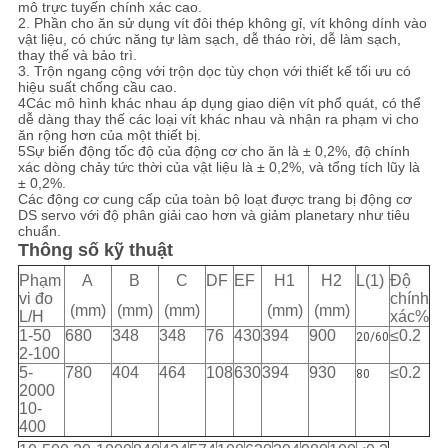
mô trực tuyến chính xác cao.
CHÍNH
2. Phần cho ăn sử dụng vít đôi thép không gỉ, vít không dính vào
vật liệu, có chức năng tự làm sạch, dễ tháo rời, dễ làm sạch,
SÁCH
thay thế và bảo trì.
3. Trộn ngang cộng với trộn dọc tùy chọn với thiết kế tối ưu có
BẢO
hiệu suất chống cầu cao.
4Các mô hình khác nhau áp dụng giao diện vít phổ quát, có thể
MẬT
dễ dàng thay thế các loại vít khác nhau và nhận ra phạm vi cho
ăn rộng hơn của một thiết bị.
5Sự biến động tốc độ của động cơ cho ăn là ± 0,2%, độ chính
xác dòng chảy tức thời của vật liệu là ± 0,2%, và tổng tích lũy là
± 0,2%.
Các động cơ cung cấp của toàn bộ loạt được trang bị động cơ
DS servo với độ phân giải cao hơn và giảm planetary như tiêu
chuẩn.
Thông số kỹ thuật
Phạm
A
B
C
DF
EF
H1
H2
L(1)
Độ
vi đo
chính
(mm)
(mm)
(mm)
(mm)
(mm)
L/H
xác%
1-50
680
348
348
76
430
394
900
≤0.2
20/60
2-100
5-
780
404
464
108
630
394
930
≤0.2
80
2000
10-
400