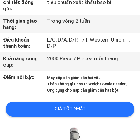
chi tiết đóng
tiêu chuẩn xuất khẩu bao bì
TÔI
gói:
Thời gian giao
Trong vòng 2 tuần
THAM
hàng:
QUAN
Điều khoản
L/C, D/A, D/P, T/T, Western Union, , ,
NHÀ
thanh toán:
D/P
MÁY
Khả năng cung
2000 Piece / Pieces mỗi tháng
cấp:
KIỂM
Điểm nổi bật:
,
Máy cấp cân giảm cân hai vít
,
Thép không gỉ Loss In Weight Scale Feeder
SOÁT
Ứng dụng cho nạp cân giảm cân hạt bột
CHẤT
LƯỢNG
GIÁ TỐT NHẤT
LIÊN