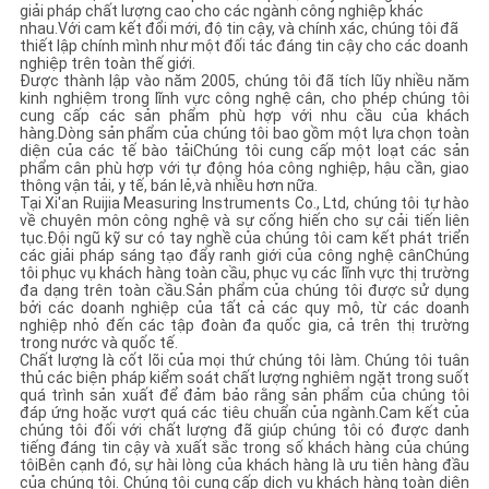
giải pháp chất lượng cao cho các ngành công nghiệp khác
nhau.Với cam kết đổi mới, độ tin cậy, và chính xác, chúng tôi đã
thiết lập chính mình như một đối tác đáng tin cậy cho các doanh
nghiệp trên toàn thế giới.
Được thành lập vào năm 2005, chúng tôi đã tích lũy nhiều năm
kinh nghiệm trong lĩnh vực công nghệ cân, cho phép chúng tôi
cung cấp các sản phẩm phù hợp với nhu cầu của khách
hàng.Dòng sản phẩm của chúng tôi bao gồm một lựa chọn toàn
diện của các tế bào tảiChúng tôi cung cấp một loạt các sản
phẩm cân phù hợp với tự động hóa công nghiệp, hậu cần, giao
thông vận tải, y tế, bán lẻ,và nhiều hơn nữa.
Tại Xi'an Ruijia Measuring Instruments Co., Ltd, chúng tôi tự hào
về chuyên môn công nghệ và sự cống hiến cho sự cải tiến liên
tục.Đội ngũ kỹ sư có tay nghề của chúng tôi cam kết phát triển
các giải pháp sáng tạo đẩy ranh giới của công nghệ cânChúng
tôi phục vụ khách hàng toàn cầu, phục vụ các lĩnh vực thị trường
đa dạng trên toàn cầu.Sản phẩm của chúng tôi được sử dụng
bởi các doanh nghiệp của tất cả các quy mô, từ các doanh
nghiệp nhỏ đến các tập đoàn đa quốc gia, cả trên thị trường
trong nước và quốc tế.
Chất lượng là cốt lõi của mọi thứ chúng tôi làm. Chúng tôi tuân
thủ các biện pháp kiểm soát chất lượng nghiêm ngặt trong suốt
quá trình sản xuất để đảm bảo rằng sản phẩm của chúng tôi
đáp ứng hoặc vượt quá các tiêu chuẩn của ngành.Cam kết của
chúng tôi đối với chất lượng đã giúp chúng tôi có được danh
tiếng đáng tin cậy và xuất sắc trong số khách hàng của chúng
tôiBên cạnh đó, sự hài lòng của khách hàng là ưu tiên hàng đầu
của chúng tôi. Chúng tôi cung cấp dịch vụ khách hàng toàn diện