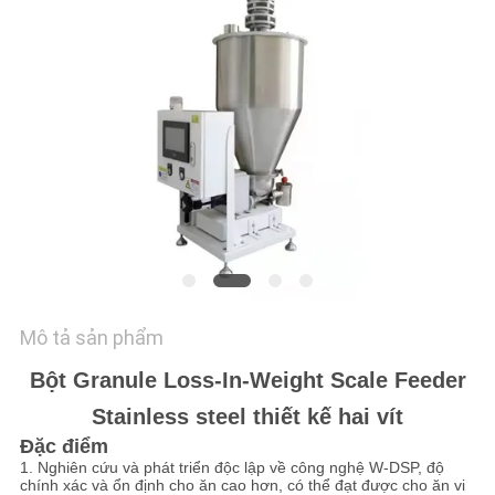
HỆ
CHÚNG
TÔI
YÊU
CẦU
BÁO
GIÁ
SƠ
Mô tả sản phẩm
ĐỒ
Bột Granule Loss-In-Weight Scale Feeder
TRANG
Stainless steel thiết kế hai vít
WEB
Đặc điểm
1. Nghiên cứu và phát triển độc lập về công nghệ W-DSP, độ
chính xác và ổn định cho ăn cao hơn, có thể đạt được cho ăn vi